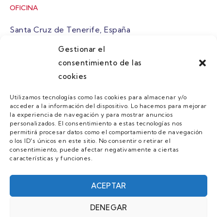
OFICINA
Santa Cruz de Tenerife, España
Gestionar el
atuaire@grupoatuaire.com
consentimiento de las
cookies
+34 638765829
Utilizamos tecnologías como las cookies para almacenar y/o
acceder a la información del dispositivo. Lo hacemos para mejorar
MENU
la experiencia de navegación y para mostrar anuncios
personalizados. El consentimiento a estas tecnologías nos
Quienes Somos
permitirá procesar datos como el comportamiento de navegación
o los ID's únicos en este sitio. No consentir o retirar el
Guias
consentimiento, puede afectar negativamente a ciertas
características y funciones.
Contacto
Únete
ACEPTAR
DENEGAR