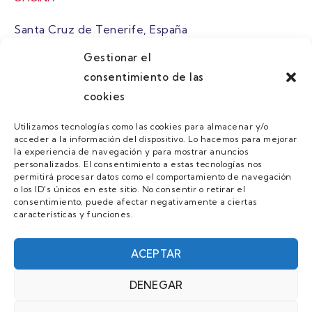
Santa Cruz de Tenerife, España
Gestionar el
atuaire@grupoatuaire.com
consentimiento de las
cookies
+34 638765829
Utilizamos tecnologías como las cookies para almacenar y/o
acceder a la información del dispositivo. Lo hacemos para mejorar
MENU
la experiencia de navegación y para mostrar anuncios
personalizados. El consentimiento a estas tecnologías nos
Quienes Somos
permitirá procesar datos como el comportamiento de navegación
o los ID's únicos en este sitio. No consentir o retirar el
Guias
consentimiento, puede afectar negativamente a ciertas
características y funciones.
Contacto
Únete
ACEPTAR
DENEGAR
AVISO LEGAL Y POLÍTICA DE PRIVACIDAD/