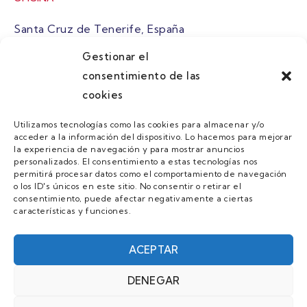
Santa Cruz de Tenerife, España
Gestionar el
atuaire@grupoatuaire.com
consentimiento de las
cookies
+34 638765829
Utilizamos tecnologías como las cookies para almacenar y/o
acceder a la información del dispositivo. Lo hacemos para mejorar
MENU
la experiencia de navegación y para mostrar anuncios
personalizados. El consentimiento a estas tecnologías nos
Quienes Somos
permitirá procesar datos como el comportamiento de navegación
o los ID's únicos en este sitio. No consentir o retirar el
Guias
consentimiento, puede afectar negativamente a ciertas
características y funciones.
Contacto
Únete
ACEPTAR
DENEGAR
AVISO LEGAL Y POLÍTICA DE PRIVACIDAD/