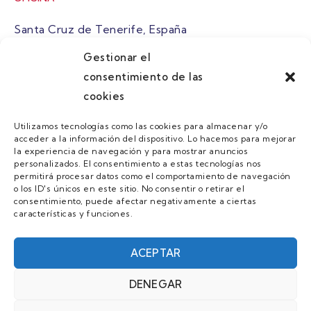
Santa Cruz de Tenerife, España
Gestionar el
atuaire@grupoatuaire.com
consentimiento de las
cookies
+34 638765829
Utilizamos tecnologías como las cookies para almacenar y/o
acceder a la información del dispositivo. Lo hacemos para mejorar
MENU
la experiencia de navegación y para mostrar anuncios
personalizados. El consentimiento a estas tecnologías nos
Quienes Somos
permitirá procesar datos como el comportamiento de navegación
o los ID's únicos en este sitio. No consentir o retirar el
Guias
consentimiento, puede afectar negativamente a ciertas
características y funciones.
Contacto
Únete
ACEPTAR
DENEGAR
AVISO LEGAL Y POLÍTICA DE PRIVACIDAD/