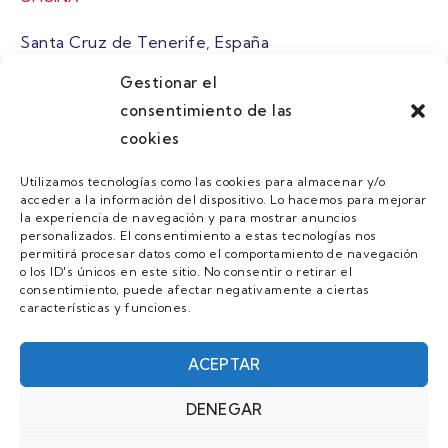
Santa Cruz de Tenerife, España
Gestionar el
atuaire@grupoatuaire.com
consentimiento de las
cookies
+34 638765829
Utilizamos tecnologías como las cookies para almacenar y/o
acceder a la información del dispositivo. Lo hacemos para mejorar
MENU
la experiencia de navegación y para mostrar anuncios
personalizados. El consentimiento a estas tecnologías nos
Quienes Somos
permitirá procesar datos como el comportamiento de navegación
o los ID's únicos en este sitio. No consentir o retirar el
Guias
consentimiento, puede afectar negativamente a ciertas
características y funciones.
Contacto
Únete
ACEPTAR
DENEGAR
AVISO LEGAL Y POLÍTICA DE PRIVACIDAD/