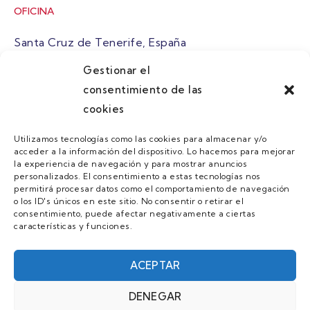
OFICINA
Santa Cruz de Tenerife, España
Gestionar el
atuaire@grupoatuaire.com
consentimiento de las
cookies
+34 638765829
Utilizamos tecnologías como las cookies para almacenar y/o
acceder a la información del dispositivo. Lo hacemos para mejorar
MENU
la experiencia de navegación y para mostrar anuncios
personalizados. El consentimiento a estas tecnologías nos
Quienes Somos
permitirá procesar datos como el comportamiento de navegación
o los ID's únicos en este sitio. No consentir o retirar el
Guias
consentimiento, puede afectar negativamente a ciertas
características y funciones.
Contacto
Únete
ACEPTAR
DENEGAR