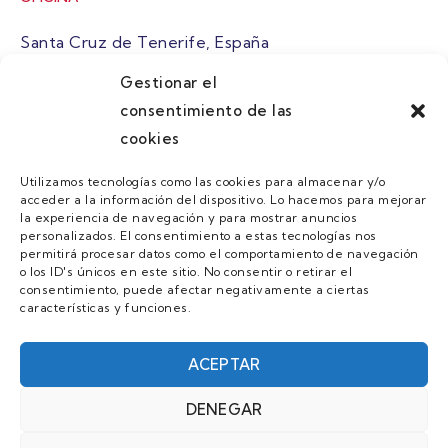
Santa Cruz de Tenerife, España
Gestionar el
atuaire@grupoatuaire.com
consentimiento de las
cookies
+34 638765829
Utilizamos tecnologías como las cookies para almacenar y/o
acceder a la información del dispositivo. Lo hacemos para mejorar
MENU
la experiencia de navegación y para mostrar anuncios
personalizados. El consentimiento a estas tecnologías nos
Quienes Somos
permitirá procesar datos como el comportamiento de navegación
o los ID's únicos en este sitio. No consentir o retirar el
Guias
consentimiento, puede afectar negativamente a ciertas
características y funciones.
Contacto
Únete
ACEPTAR
DENEGAR
AVISO LEGAL Y POLÍTICA DE PRIVACIDAD/