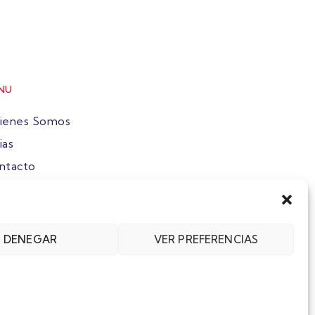
NU
ienes Somos
ias
ntacto
ete
DENEGAR
VER PREFERENCIAS