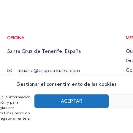
OFICINA
ME
Santa Cruz de Tenerife, España
Qu
Gu
Co
atuaire@grupoatuaire.com
Ún
+34 638765829
Gestionar el consentimiento de las cookies
 a la información
ACEPTAR
ión y para
gías nos
s ID's únicos en
r negativamente a