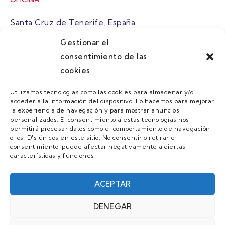
Santa Cruz de Tenerife, España
Gestionar el
atuaire@grupoatuaire.com
consentimiento de las
cookies
+34 638765829
Utilizamos tecnologías como las cookies para almacenar y/o
acceder a la información del dispositivo. Lo hacemos para mejorar
MENU
la experiencia de navegación y para mostrar anuncios
personalizados. El consentimiento a estas tecnologías nos
Quienes Somos
permitirá procesar datos como el comportamiento de navegación
o los ID's únicos en este sitio. No consentir o retirar el
Guias
consentimiento, puede afectar negativamente a ciertas
características y funciones.
Contacto
Únete
ACEPTAR
DENEGAR
AVISO LEGAL Y POLÍTICA DE PRIVACIDAD/