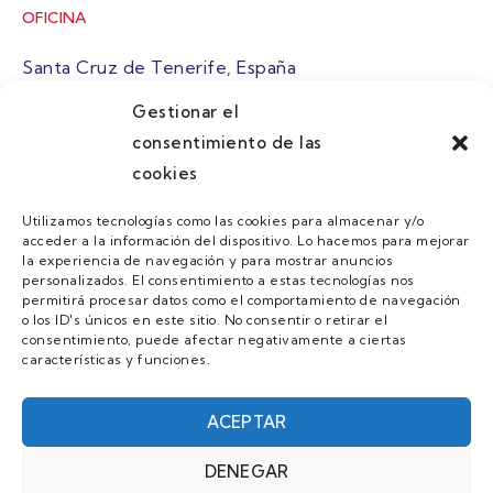
OFICINA
Santa Cruz de Tenerife, España
Gestionar el
atuaire@grupoatuaire.com
consentimiento de las
cookies
+34 638765829
Utilizamos tecnologías como las cookies para almacenar y/o
acceder a la información del dispositivo. Lo hacemos para mejorar
MENU
la experiencia de navegación y para mostrar anuncios
personalizados. El consentimiento a estas tecnologías nos
Quienes Somos
permitirá procesar datos como el comportamiento de navegación
o los ID's únicos en este sitio. No consentir o retirar el
Guias
consentimiento, puede afectar negativamente a ciertas
características y funciones.
Contacto
Únete
ACEPTAR
DENEGAR