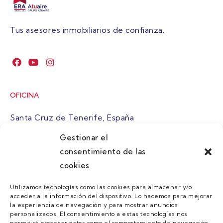
Tus asesores inmobiliarios de confianza.
OFICINA
Santa Cruz de Tenerife, España
Gestionar el
atuaire@grupoatuaire.com
consentimiento de las
cookies
+34 638765829
Utilizamos tecnologías como las cookies para almacenar y/o
acceder a la información del dispositivo. Lo hacemos para mejorar
MENU
la experiencia de navegación y para mostrar anuncios
personalizados. El consentimiento a estas tecnologías nos
Quienes Somos
permitirá procesar datos como el comportamiento de navegación