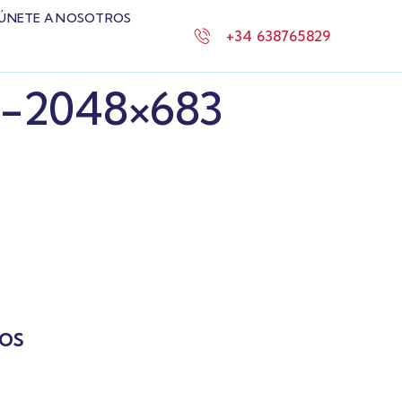
ÚNETE A NOSOTROS
+34 638765829
-2048×683
MOS