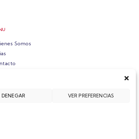
NU
ienes Somos
ias
ntacto
ete
DENEGAR
VER PREFERENCIAS