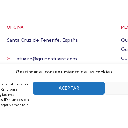
OFICINA
ME
Santa Cruz de Tenerife, España
Qu
Gu
Co
atuaire@grupoatuaire.com
Ún
+34 638765829
Gestionar el consentimiento de las cookies
 a la información
ACEPTAR
ión y para
gías nos
s ID's únicos en
r negativamente a
L Y POLÍTICA DE PRIVACIDAD/
POLÍTICA DE COOKIES