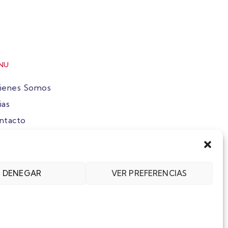
NU
ienes Somos
ias
ntacto
ete
DENEGAR
VER PREFERENCIAS