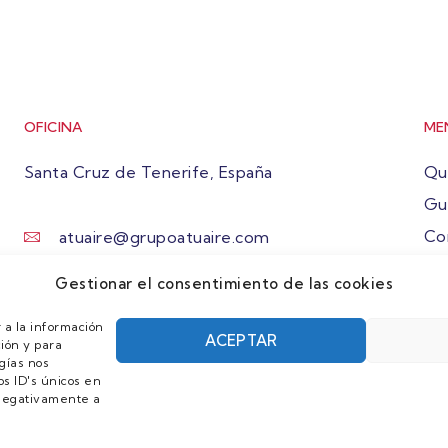
OFICINA
ME
Santa Cruz de Tenerife, España
Qu
Gu
Co
atuaire@grupoatuaire.com
Ún
+34 638765829
Gestionar el consentimiento de las cookies
 a la información
ACEPTAR
ión y para
gías nos
s ID's únicos en
r negativamente a