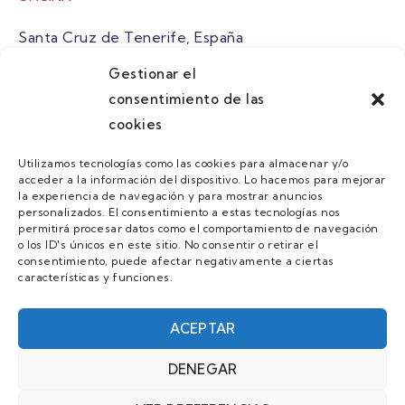
Santa Cruz de Tenerife, España
Gestionar el
atuaire@grupoatuaire.com
consentimiento de las
cookies
+34 638765829
Utilizamos tecnologías como las cookies para almacenar y/o
acceder a la información del dispositivo. Lo hacemos para mejorar
MENU
la experiencia de navegación y para mostrar anuncios
personalizados. El consentimiento a estas tecnologías nos
Quienes Somos
permitirá procesar datos como el comportamiento de navegación
o los ID's únicos en este sitio. No consentir o retirar el
Guias
consentimiento, puede afectar negativamente a ciertas
características y funciones.
Contacto
Únete
ACEPTAR
DENEGAR
AVISO LEGAL Y POLÍTICA DE PRIVACIDAD/