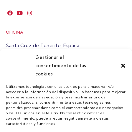
OFICINA
Santa Cruz de Tenerife, España
Gestionar el
atuaire@grupoatuaire.com
consentimiento de las
cookies
+34 638765829
Utilizamos tecnologías como las cookies para almacenar y/o
acceder a la información del dispositivo. Lo hacemos para mejorar
MENU
la experiencia de navegación y para mostrar anuncios
personalizados. El consentimiento a estas tecnologías nos
Quienes Somos
permitirá procesar datos como el comportamiento de navegación
o los ID's únicos en este sitio. No consentir o retirar el
Guias
consentimiento, puede afectar negativamente a ciertas
características y funciones.
Contacto