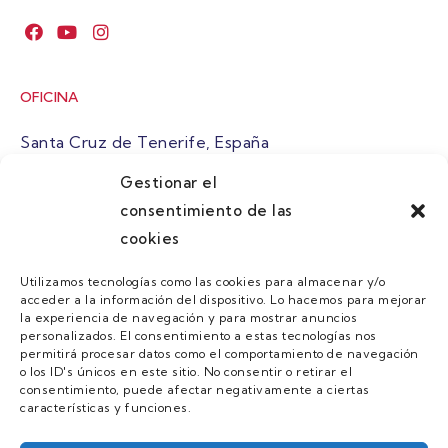
OFICINA
Santa Cruz de Tenerife, España
Gestionar el
atuaire@grupoatuaire.com
consentimiento de las
cookies
+34 638765829
Utilizamos tecnologías como las cookies para almacenar y/o
acceder a la información del dispositivo. Lo hacemos para mejorar
MENU
la experiencia de navegación y para mostrar anuncios
personalizados. El consentimiento a estas tecnologías nos
Quienes Somos
permitirá procesar datos como el comportamiento de navegación
o los ID's únicos en este sitio. No consentir o retirar el
Guias
consentimiento, puede afectar negativamente a ciertas
características y funciones.
Contacto
Únete