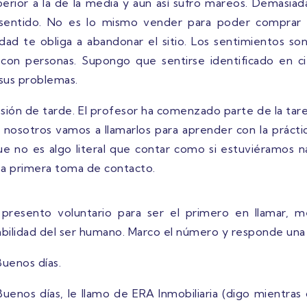
perior a la de la media y aun así sufro mareos. Demasiad
e sentido. No es lo mismo vender para poder comprar
d te obliga a abandonar el sitio. Los sentimientos so
 con personas. Supongo que sentirse identificado en ci
sus problemas.
esión de tarde. El profesor ha comenzado parte de la tare
nosotros vamos a llamarlos para aprender con la prácti
ue no es algo literal que contar como si estuviéramos na
sa primera toma de contacto.
presento voluntario para ser el primero en llamar, me
bilidad del ser humano. Marco el número y responde una 
uenos días.
uenos días, le llamo de ERA Inmobiliaria (digo mientras o