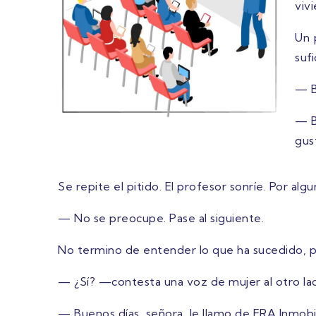
viv
Un 
suf
— B
— B
gus
Se repite el pitido. El profesor sonríe. Por al
— No se preocupe. Pase al siguiente.
No termino de entender lo que ha sucedido, per
— ¿Sí? —contesta una voz de mujer al otro la
— Buenos días, señora, le llamo de ERA Inmobili