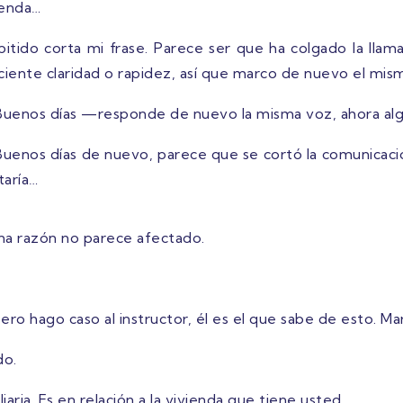
ienda…
pitido corta mi frase. Parece ser que ha colgado la ll
iciente claridad o rapidez, así que marco de nuevo el mis
uenos días —responde de nuevo la misma voz, ahora alg
uenos días de nuevo, parece que se cortó la comunicació
taría…
guna razón no parece afectado.
o hago caso al instructor, él es el que sabe de esto. Ma
do.
aria. Es en relación a la vivienda que tiene usted…