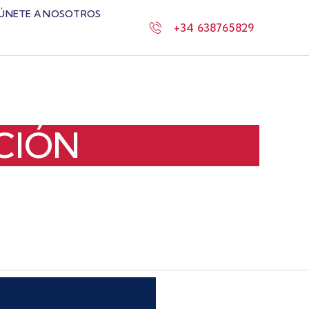
ÚNETE A NOSOTROS
+34 638765829
CIÓN