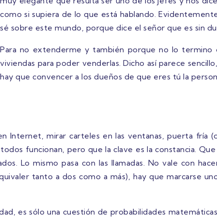
muy elegante que resulta ser uno de los jefes y nos dice
como si supiera de lo que está hablando. Evidentement
sé sobre este mundo, porque dice el señor que es sin du
Para no extenderme y también porque no lo termino d
viviendas para poder venderlas. Dicho así parece sencill
hay que convencer a los dueños de que eres tú la person
 Internet, mirar carteles en las ventanas, puerta fría
 todos funcionan, pero que la clave es la constancia. Que
os. Lo mismo pasa con las llamadas. No vale con hacer 
valer tanto a dos como a más), hay que marcarse unos
idad, es sólo una cuestión de probabilidades matemáticas