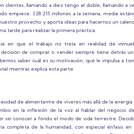
n clientes, llamando a diez tengo el doble, llamando a v
o empiece: 328.215 millones a la semana, media estánd
nuestro provecho y aporta ideas para hacernos un calenda
 tarde para realizar la primera práctica.
cia en que el trabajo no trata en realidad de inmueb
a decisión de comprar o vender siempre tiene detrás u
bemos saber cuál es su motivación, qué le impulsa a t
nal mientras explica esta parte.
sidad de alimentarme de víveres más allá de la energía s
io en la inflexión de la voz al hablar del negocio de
 sin conocer a fondo el modo de vida terrestre. Decido
ia completa de la humanidad, con especial énfasis en 