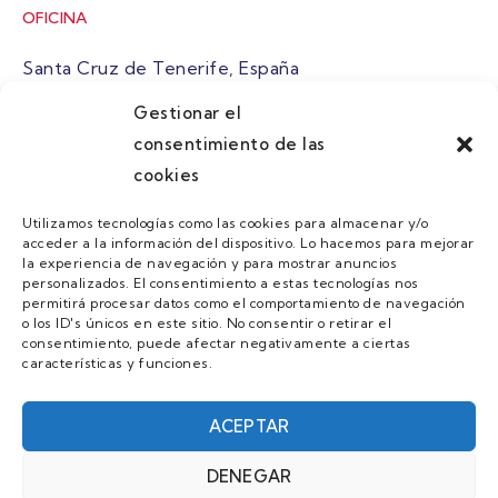
OFICINA
Santa Cruz de Tenerife, España
Gestionar el
atuaire@grupoatuaire.com
consentimiento de las
cookies
+34 638765829
Utilizamos tecnologías como las cookies para almacenar y/o
acceder a la información del dispositivo. Lo hacemos para mejorar
MENU
la experiencia de navegación y para mostrar anuncios
personalizados. El consentimiento a estas tecnologías nos
Quienes Somos
permitirá procesar datos como el comportamiento de navegación
o los ID's únicos en este sitio. No consentir o retirar el
Guias
consentimiento, puede afectar negativamente a ciertas
características y funciones.
Contacto
Únete
ACEPTAR
DENEGAR