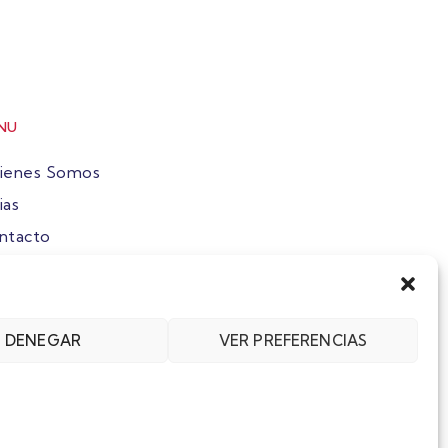
NU
ienes Somos
ias
ntacto
ete
DENEGAR
VER PREFERENCIAS