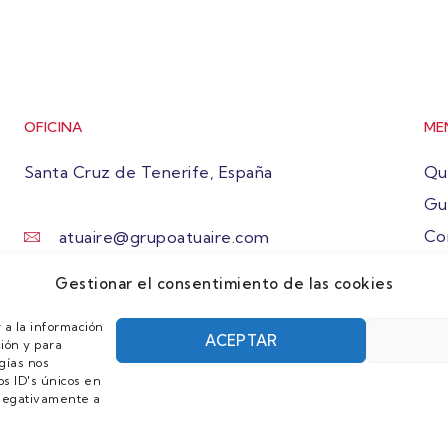
OFICINA
ME
Santa Cruz de Tenerife, España
Qu
Gu
Co
atuaire@grupoatuaire.com
Ún
+34 638765829
Gestionar el consentimiento de las cookies
 a la información
ACEPTAR
ión y para
gías nos
s ID's únicos en
r negativamente a