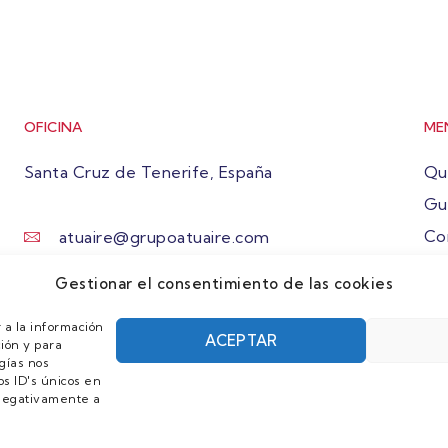
OFICINA
ME
Santa Cruz de Tenerife, España
Qu
Gu
Co
atuaire@grupoatuaire.com
Ún
+34 638765829
Gestionar el consentimiento de las cookies
 a la información
ACEPTAR
ión y para
gías nos
s ID's únicos en
r negativamente a