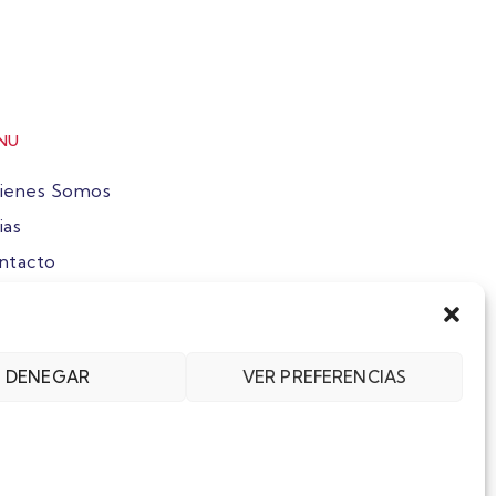
NU
ienes Somos
ias
ntacto
ete
DENEGAR
VER PREFERENCIAS