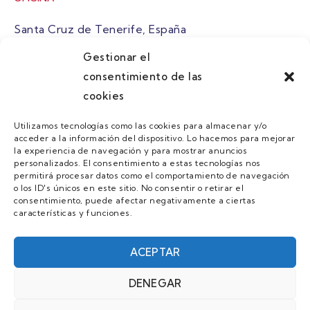
Santa Cruz de Tenerife, España
Gestionar el
atuaire@grupoatuaire.com
consentimiento de las
cookies
+34 638765829
Utilizamos tecnologías como las cookies para almacenar y/o
acceder a la información del dispositivo. Lo hacemos para mejorar
MENU
la experiencia de navegación y para mostrar anuncios
personalizados. El consentimiento a estas tecnologías nos
Quienes Somos
permitirá procesar datos como el comportamiento de navegación
o los ID's únicos en este sitio. No consentir o retirar el
Guias
consentimiento, puede afectar negativamente a ciertas
características y funciones.
Contacto
Únete
ACEPTAR
DENEGAR
AVISO LEGAL Y POLÍTICA DE PRIVACIDAD/