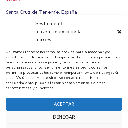
Santa Cruz de Tenerife, España
Gestionar el
atuaire@grupoatuaire.com
consentimiento de las
cookies
+34 638765829
Utilizamos tecnologías como las cookies para almacenar y/o
acceder a la información del dispositivo. Lo hacemos para mejorar
MENU
la experiencia de navegación y para mostrar anuncios
personalizados. El consentimiento a estas tecnologías nos
Quienes Somos
permitirá procesar datos como el comportamiento de navegación
o los ID's únicos en este sitio. No consentir o retirar el
Guias
consentimiento, puede afectar negativamente a ciertas
características y funciones.
Contacto
Únete
ACEPTAR
DENEGAR
AVISO LEGAL Y POLÍTICA DE PRIVACIDAD/