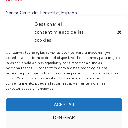
Santa Cruz de Tenerife, España
Gestionar el
atuaire@grupoatuaire.com
consentimiento de las
cookies
+34 638765829
Utilizamos tecnologías como las cookies para almacenar y/o
acceder a la información del dispositivo. Lo hacemos para mejorar
MENU
la experiencia de navegación y para mostrar anuncios
personalizados. El consentimiento a estas tecnologías nos
Quienes Somos
permitirá procesar datos como el comportamiento de navegación
o los ID's únicos en este sitio. No consentir o retirar el
Guias
consentimiento, puede afectar negativamente a ciertas
características y funciones.
Contacto
Únete
ACEPTAR
DENEGAR
AVISO LEGAL Y POLÍTICA DE PRIVACIDAD/