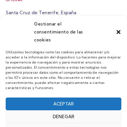
Santa Cruz de Tenerife, España
Gestionar el
atuaire@grupoatuaire.com
consentimiento de las
cookies
+34 638765829
Utilizamos tecnologías como las cookies para almacenar y/o
acceder a la información del dispositivo. Lo hacemos para mejorar
MENU
la experiencia de navegación y para mostrar anuncios
personalizados. El consentimiento a estas tecnologías nos
Quienes Somos
permitirá procesar datos como el comportamiento de navegación
o los ID's únicos en este sitio. No consentir o retirar el
Guias
consentimiento, puede afectar negativamente a ciertas
características y funciones.
Contacto
Únete
ACEPTAR
DENEGAR
AVISO LEGAL Y POLÍTICA DE PRIVACIDAD/