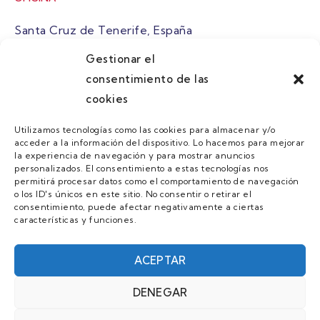
Santa Cruz de Tenerife, España
Gestionar el
atuaire@grupoatuaire.com
consentimiento de las
cookies
+34 638765829
Utilizamos tecnologías como las cookies para almacenar y/o
acceder a la información del dispositivo. Lo hacemos para mejorar
MENU
la experiencia de navegación y para mostrar anuncios
personalizados. El consentimiento a estas tecnologías nos
Quienes Somos
permitirá procesar datos como el comportamiento de navegación
o los ID's únicos en este sitio. No consentir o retirar el
Guias
consentimiento, puede afectar negativamente a ciertas
características y funciones.
Contacto
Únete
ACEPTAR
DENEGAR
AVISO LEGAL Y POLÍTICA DE PRIVACIDAD/