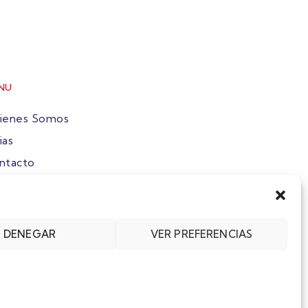
NU
ienes Somos
ias
ntacto
ete
DENEGAR
VER PREFERENCIAS