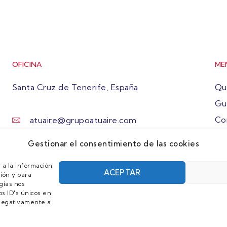
OFICINA
ME
Santa Cruz de Tenerife, España
Qu
Gu
Co
atuaire@grupoatuaire.com
Ún
+34 638765829
Gestionar el consentimiento de las cookies
 a la información
ACEPTAR
ión y para
gías nos
s ID's únicos en
r negativamente a