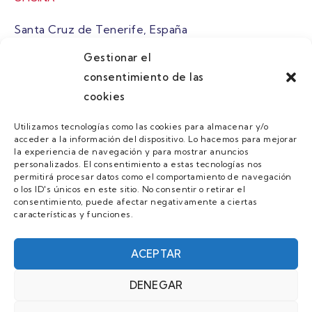
Santa Cruz de Tenerife, España
Gestionar el
atuaire@grupoatuaire.com
consentimiento de las
cookies
+34 638765829
Utilizamos tecnologías como las cookies para almacenar y/o
acceder a la información del dispositivo. Lo hacemos para mejorar
MENU
la experiencia de navegación y para mostrar anuncios
personalizados. El consentimiento a estas tecnologías nos
Quienes Somos
permitirá procesar datos como el comportamiento de navegación
o los ID's únicos en este sitio. No consentir o retirar el
Guias
consentimiento, puede afectar negativamente a ciertas
características y funciones.
Contacto
Únete
ACEPTAR
DENEGAR
AVISO LEGAL Y POLÍTICA DE PRIVACIDAD/