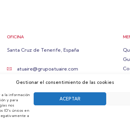
OFICINA
ME
Santa Cruz de Tenerife, España
Qu
Gu
Co
atuaire@grupoatuaire.com
Ún
+34 638765829
Gestionar el consentimiento de las cookies
 a la información
ACEPTAR
ión y para
gías nos
s ID's únicos en
r negativamente a