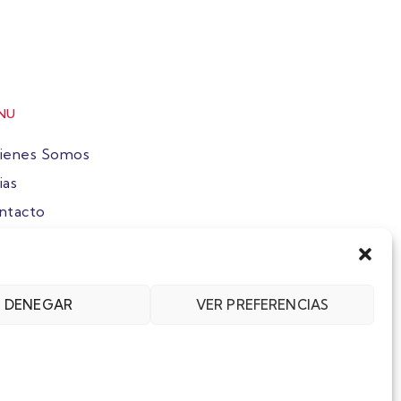
NU
ienes Somos
ias
ntacto
ete
DENEGAR
VER PREFERENCIAS