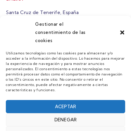
Santa Cruz de Tenerife, España
Gestionar el
atuaire@grupoatuaire.com
consentimiento de las
cookies
+34 638765829
Utilizamos tecnologías como las cookies para almacenar y/o
acceder a la información del dispositivo. Lo hacemos para mejorar
MENU
la experiencia de navegación y para mostrar anuncios
personalizados. El consentimiento a estas tecnologías nos
Quienes Somos
permitirá procesar datos como el comportamiento de navegación
o los ID's únicos en este sitio. No consentir o retirar el
Guias
consentimiento, puede afectar negativamente a ciertas
características y funciones.
Contacto
Únete
ACEPTAR
DENEGAR
AVISO LEGAL Y POLÍTICA DE PRIVACIDAD/