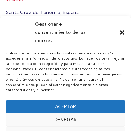
Santa Cruz de Tenerife, España
Gestionar el
atuaire@grupoatuaire.com
consentimiento de las
cookies
+34 638765829
Utilizamos tecnologías como las cookies para almacenar y/o
acceder a la información del dispositivo. Lo hacemos para mejorar
MENU
la experiencia de navegación y para mostrar anuncios
personalizados. El consentimiento a estas tecnologías nos
Quienes Somos
permitirá procesar datos como el comportamiento de navegación
o los ID's únicos en este sitio. No consentir o retirar el
Guias
consentimiento, puede afectar negativamente a ciertas
características y funciones.
Contacto
Únete
ACEPTAR
DENEGAR
AVISO LEGAL Y POLÍTICA DE PRIVACIDAD/