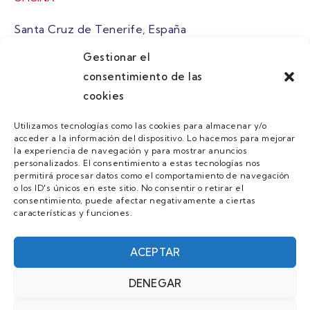
Santa Cruz de Tenerife, España
Gestionar el
atuaire@grupoatuaire.com
consentimiento de las
cookies
+34 638765829
Utilizamos tecnologías como las cookies para almacenar y/o
acceder a la información del dispositivo. Lo hacemos para mejorar
MENU
la experiencia de navegación y para mostrar anuncios
personalizados. El consentimiento a estas tecnologías nos
Quienes Somos
permitirá procesar datos como el comportamiento de navegación
o los ID's únicos en este sitio. No consentir o retirar el
Guias
consentimiento, puede afectar negativamente a ciertas
características y funciones.
Contacto
Únete
ACEPTAR
DENEGAR
AVISO LEGAL Y POLÍTICA DE PRIVACIDAD/