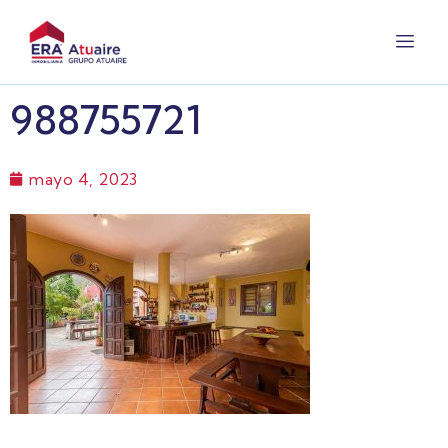
988755721
mayo 4, 2023