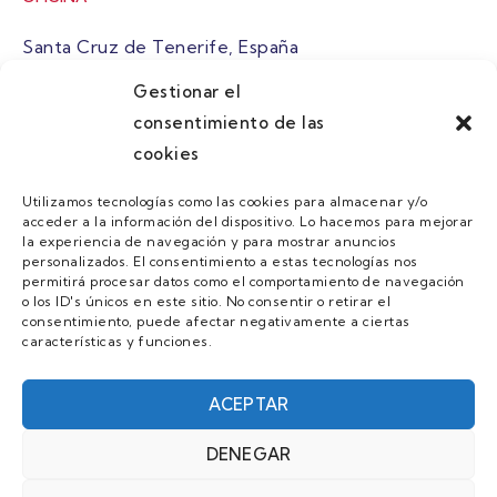
Santa Cruz de Tenerife, España
Gestionar el
atuaire@grupoatuaire.com
consentimiento de las
cookies
+34 638765829
Utilizamos tecnologías como las cookies para almacenar y/o
acceder a la información del dispositivo. Lo hacemos para mejorar
MENU
la experiencia de navegación y para mostrar anuncios
personalizados. El consentimiento a estas tecnologías nos
Quienes Somos
permitirá procesar datos como el comportamiento de navegación
o los ID's únicos en este sitio. No consentir o retirar el
Guias
consentimiento, puede afectar negativamente a ciertas
características y funciones.
Contacto
Únete
ACEPTAR
DENEGAR
AVISO LEGAL Y POLÍTICA DE PRIVACIDAD/