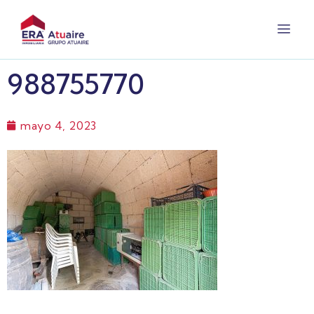
988755770
mayo 4, 2023