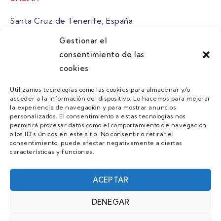
Santa Cruz de Tenerife, España
Gestionar el
atuaire@grupoatuaire.com
consentimiento de las
cookies
+34 638765829
Utilizamos tecnologías como las cookies para almacenar y/o
acceder a la información del dispositivo. Lo hacemos para mejorar
MENU
la experiencia de navegación y para mostrar anuncios
personalizados. El consentimiento a estas tecnologías nos
Quienes Somos
permitirá procesar datos como el comportamiento de navegación
o los ID's únicos en este sitio. No consentir o retirar el
Guias
consentimiento, puede afectar negativamente a ciertas
características y funciones.
Contacto
Únete
ACEPTAR
DENEGAR
AVISO LEGAL Y POLÍTICA DE PRIVACIDAD/