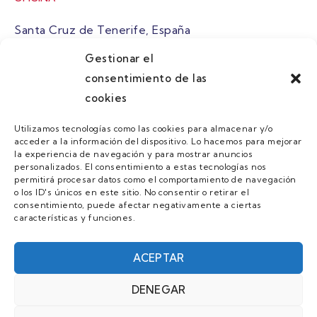
Santa Cruz de Tenerife, España
Gestionar el
atuaire@grupoatuaire.com
consentimiento de las
cookies
+34 638765829
Utilizamos tecnologías como las cookies para almacenar y/o
acceder a la información del dispositivo. Lo hacemos para mejorar
MENU
la experiencia de navegación y para mostrar anuncios
personalizados. El consentimiento a estas tecnologías nos
Quienes Somos
permitirá procesar datos como el comportamiento de navegación
o los ID's únicos en este sitio. No consentir o retirar el
Guias
consentimiento, puede afectar negativamente a ciertas
características y funciones.
Contacto
Únete
ACEPTAR
DENEGAR
AVISO LEGAL Y POLÍTICA DE PRIVACIDAD/