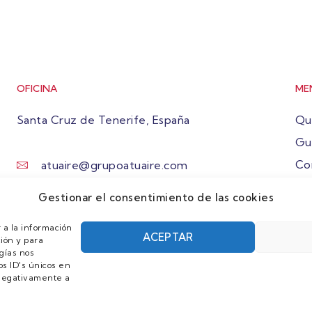
OFICINA
ME
Santa Cruz de Tenerife, España
Qu
Gu
Co
atuaire@grupoatuaire.com
Ún
+34 638765829
Gestionar el consentimiento de las cookies
 a la información
ACEPTAR
ión y para
gías nos
s ID's únicos en
r negativamente a