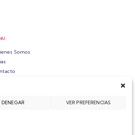
NU
ienes Somos
ias
ntacto
ete
DENEGAR
VER PREFERENCIAS