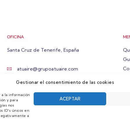
OFICINA
ME
Santa Cruz de Tenerife, España
Qu
Gu
Co
atuaire@grupoatuaire.com
Ún
+34 638765829
Gestionar el consentimiento de las cookies
 a la información
ACEPTAR
ión y para
gías nos
s ID's únicos en
r negativamente a