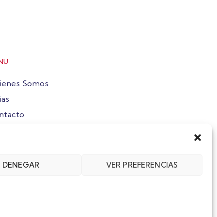
NU
ienes Somos
ias
ntacto
ete
DENEGAR
VER PREFERENCIAS