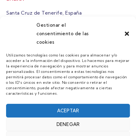
Santa Cruz de Tenerife, España
Gestionar el
atuaire@grupoatuaire.com
consentimiento de las
cookies
+34 638765829
Utilizamos tecnologías como las cookies para almacenar y/o
acceder a la información del dispositivo. Lo hacemos para mejorar
MENU
la experiencia de navegación y para mostrar anuncios
personalizados. El consentimiento a estas tecnologías nos
Quienes Somos
permitirá procesar datos como el comportamiento de navegación
o los ID's únicos en este sitio. No consentir o retirar el
Guias
consentimiento, puede afectar negativamente a ciertas
características y funciones.
Contacto
Únete
ACEPTAR
DENEGAR
AVISO LEGAL Y POLÍTICA DE PRIVACIDAD/