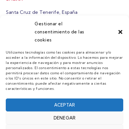
Santa Cruz de Tenerife, España
Gestionar el
atuaire@grupoatuaire.com
consentimiento de las
cookies
+34 638765829
Utilizamos tecnologías como las cookies para almacenar y/o
acceder a la información del dispositivo. Lo hacemos para mejorar
MENU
la experiencia de navegación y para mostrar anuncios
personalizados. El consentimiento a estas tecnologías nos
Quienes Somos
permitirá procesar datos como el comportamiento de navegación
o los ID's únicos en este sitio. No consentir o retirar el
Guias
consentimiento, puede afectar negativamente a ciertas
características y funciones.
Contacto
Únete
ACEPTAR
DENEGAR
AVISO LEGAL Y POLÍTICA DE PRIVACIDAD/