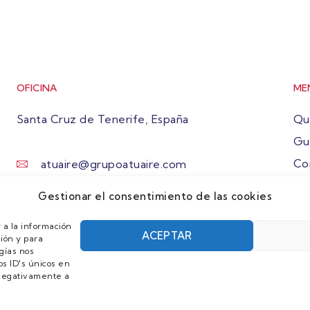
OFICINA
ME
Santa Cruz de Tenerife, España
Qu
Gu
Co
atuaire@grupoatuaire.com
Ún
+34 638765829
Gestionar el consentimiento de las cookies
 a la información
ACEPTAR
ión y para
gías nos
s ID's únicos en
r negativamente a