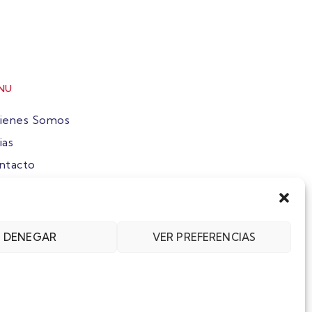
NU
ienes Somos
ias
ntacto
ete
DENEGAR
VER PREFERENCIAS