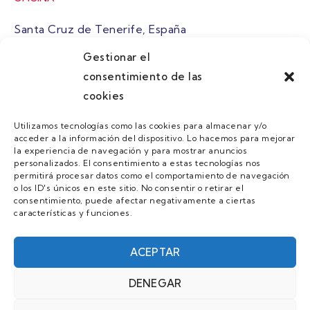
Santa Cruz de Tenerife, España
Gestionar el
atuaire@grupoatuaire.com
consentimiento de las
cookies
+34 638765829
Utilizamos tecnologías como las cookies para almacenar y/o
acceder a la información del dispositivo. Lo hacemos para mejorar
MENU
la experiencia de navegación y para mostrar anuncios
personalizados. El consentimiento a estas tecnologías nos
Quienes Somos
permitirá procesar datos como el comportamiento de navegación
o los ID's únicos en este sitio. No consentir o retirar el
Guias
consentimiento, puede afectar negativamente a ciertas
características y funciones.
Contacto
Únete
ACEPTAR
DENEGAR
AVISO LEGAL Y POLÍTICA DE PRIVACIDAD/