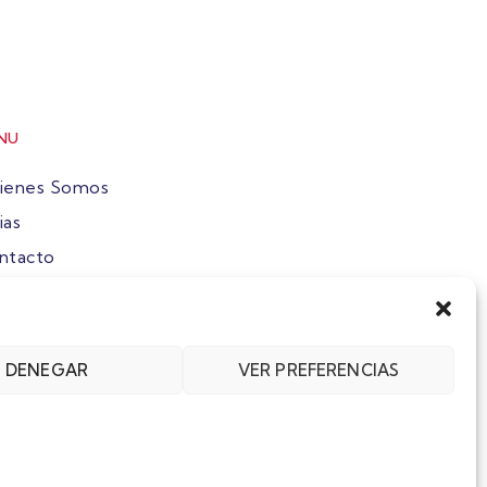
NU
ienes Somos
ias
ntacto
ete
DENEGAR
VER PREFERENCIAS