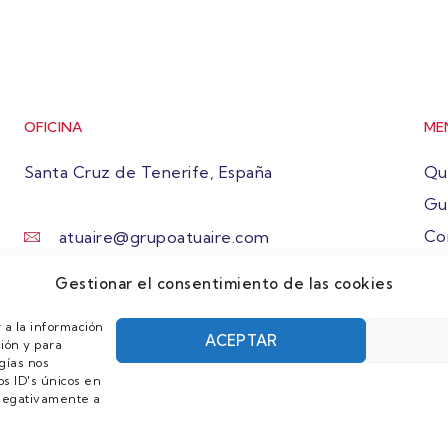
OFICINA
ME
Santa Cruz de Tenerife, España
Qu
Gu
Co
atuaire@grupoatuaire.com
Ún
+34 638765829
Gestionar el consentimiento de las cookies
 a la información
ACEPTAR
ión y para
gías nos
s ID's únicos en
r negativamente a