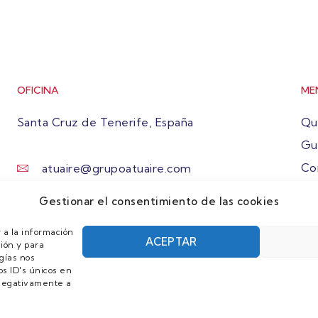
OFICINA
ME
Santa Cruz de Tenerife, España
Qu
Gu
Co
atuaire@grupoatuaire.com
Ún
+34 638765829
Gestionar el consentimiento de las cookies
 a la información
ACEPTAR
ión y para
gías nos
s ID's únicos en
r negativamente a