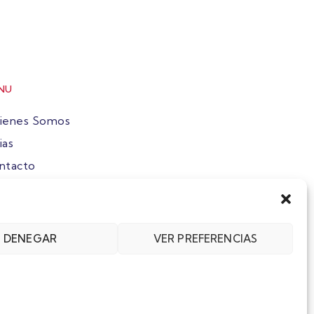
NU
ienes Somos
ias
ntacto
ete
DENEGAR
VER PREFERENCIAS