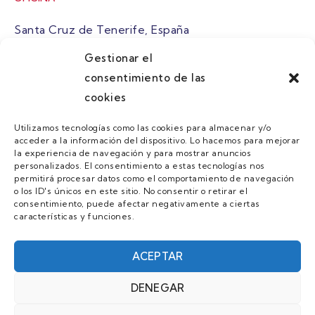
Santa Cruz de Tenerife, España
Gestionar el
atuaire@grupoatuaire.com
consentimiento de las
cookies
+34 638765829
Utilizamos tecnologías como las cookies para almacenar y/o
acceder a la información del dispositivo. Lo hacemos para mejorar
MENU
la experiencia de navegación y para mostrar anuncios
personalizados. El consentimiento a estas tecnologías nos
Quienes Somos
permitirá procesar datos como el comportamiento de navegación
o los ID's únicos en este sitio. No consentir o retirar el
Guias
consentimiento, puede afectar negativamente a ciertas
características y funciones.
Contacto
Únete
ACEPTAR
DENEGAR
AVISO LEGAL Y POLÍTICA DE PRIVACIDAD/