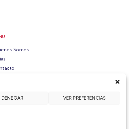
NU
ienes Somos
ias
ntacto
ete
DENEGAR
VER PREFERENCIAS