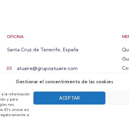
OFICINA
ME
Santa Cruz de Tenerife, España
Qu
Gu
Co
atuaire@grupoatuaire.com
Ún
+34 638765829
Gestionar el consentimiento de las cookies
 a la información
ACEPTAR
ión y para
gías nos
s ID's únicos en
r negativamente a