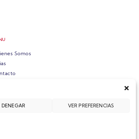
NU
ienes Somos
ias
ntacto
ete
DENEGAR
VER PREFERENCIAS