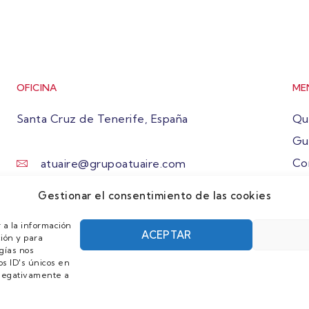
OFICINA
ME
Santa Cruz de Tenerife, España
Qu
Gu
Co
atuaire@grupoatuaire.com
Ún
+34 638765829
Gestionar el consentimiento de las cookies
 a la información
ACEPTAR
ión y para
gías nos
s ID's únicos en
r negativamente a