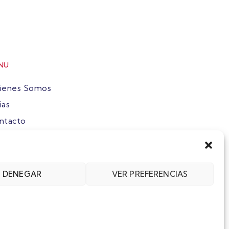
NU
ienes Somos
ias
ntacto
ete
DENEGAR
VER PREFERENCIAS