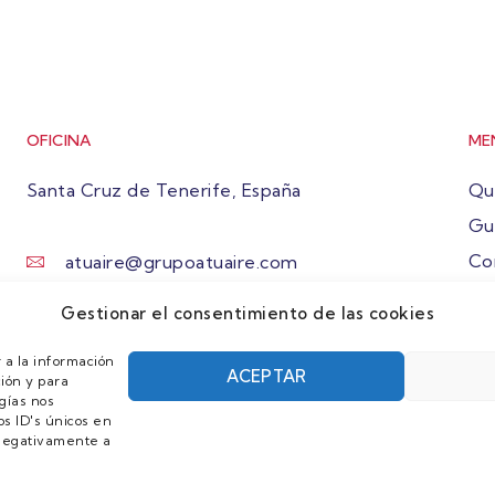
OFICINA
ME
Santa Cruz de Tenerife, España
Qu
Gu
Co
atuaire@grupoatuaire.com
Ún
+34 638765829
Gestionar el consentimiento de las cookies
 a la información
ACEPTAR
ión y para
gías nos
s ID's únicos en
r negativamente a