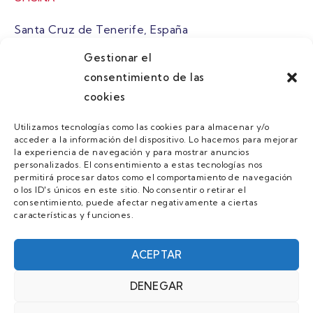
Santa Cruz de Tenerife, España
Gestionar el
atuaire@grupoatuaire.com
consentimiento de las
cookies
+34 638765829
Utilizamos tecnologías como las cookies para almacenar y/o
acceder a la información del dispositivo. Lo hacemos para mejorar
MENU
la experiencia de navegación y para mostrar anuncios
personalizados. El consentimiento a estas tecnologías nos
Quienes Somos
permitirá procesar datos como el comportamiento de navegación
o los ID's únicos en este sitio. No consentir o retirar el
Guias
consentimiento, puede afectar negativamente a ciertas
características y funciones.
Contacto
Únete
ACEPTAR
DENEGAR
AVISO LEGAL Y POLÍTICA DE PRIVACIDAD/