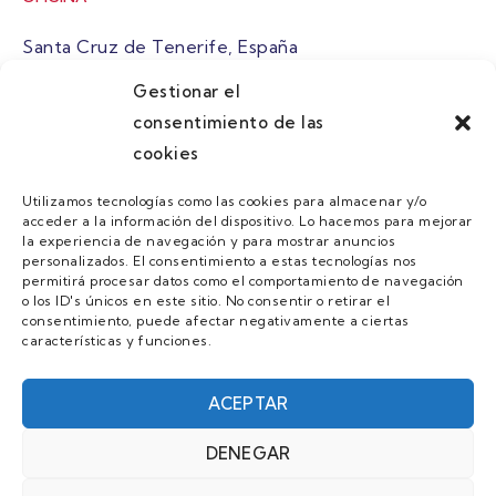
Santa Cruz de Tenerife, España
Gestionar el
atuaire@grupoatuaire.com
consentimiento de las
cookies
+34 638765829
Utilizamos tecnologías como las cookies para almacenar y/o
acceder a la información del dispositivo. Lo hacemos para mejorar
MENU
la experiencia de navegación y para mostrar anuncios
personalizados. El consentimiento a estas tecnologías nos
Quienes Somos
permitirá procesar datos como el comportamiento de navegación
o los ID's únicos en este sitio. No consentir o retirar el
Guias
consentimiento, puede afectar negativamente a ciertas
características y funciones.
Contacto
Únete
ACEPTAR
DENEGAR
AVISO LEGAL Y POLÍTICA DE PRIVACIDAD/