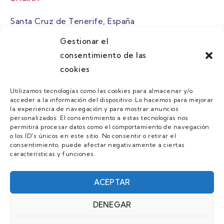
Santa Cruz de Tenerife, España
Gestionar el
atuaire@grupoatuaire.com
consentimiento de las
cookies
+34 638765829
Utilizamos tecnologías como las cookies para almacenar y/o
acceder a la información del dispositivo. Lo hacemos para mejorar
MENU
la experiencia de navegación y para mostrar anuncios
personalizados. El consentimiento a estas tecnologías nos
Quienes Somos
permitirá procesar datos como el comportamiento de navegación
o los ID's únicos en este sitio. No consentir o retirar el
Guias
consentimiento, puede afectar negativamente a ciertas
características y funciones.
Contacto
Únete
ACEPTAR
DENEGAR
AVISO LEGAL Y POLÍTICA DE PRIVACIDAD/